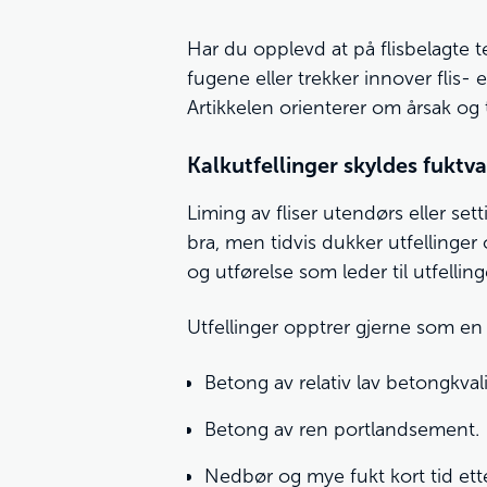
Har du opplevd at på flisbelagte t
fugene eller trekker innover flis- e
Artikkelen orienterer om årsak og ti
Kalkutfellinger skyldes fuktv
Liming av fliser utendørs eller se
bra, men tidvis dukker utfelling
og utførelse som leder til utfelling
Utfellinger opptrer gjerne som e
Betong av relativ lav betongkval
Betong av ren portlandsement.
Nedbør og mye fukt kort tid ette