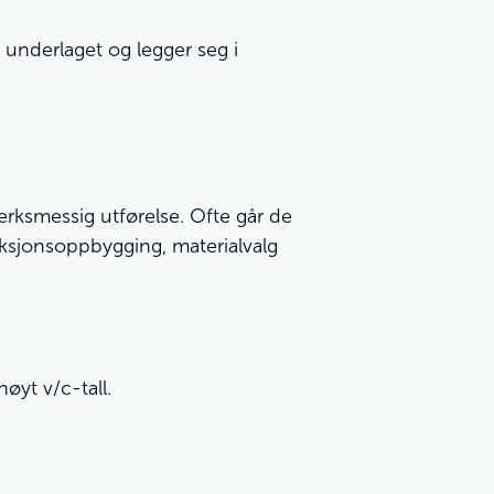
 underlaget og legger seg i
verksmessig utførelse. Ofte går de
ksjonsoppbygging, materialvalg
øyt v/c-tall.