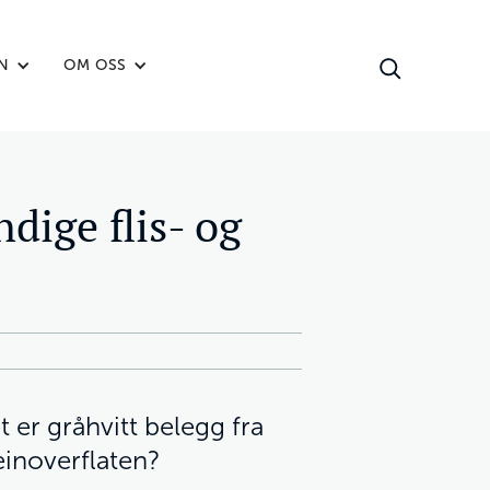
N
OM OSS
dige flis- og
 er gråhvitt belegg fra
teinoverflaten?