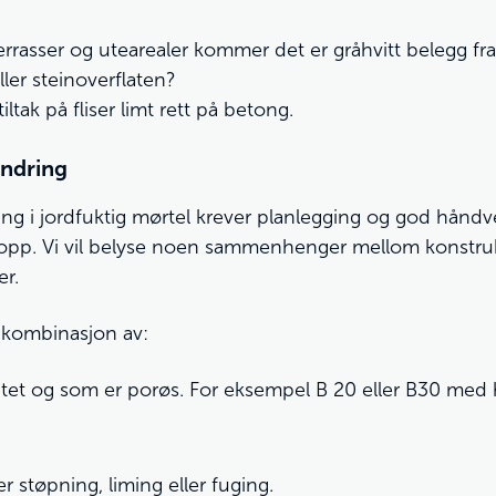
errasser og utearealer kommer det er gråhvitt belegg fra
ller steinoverflaten?
ltak på fliser limt rett på betong.
andring
tting i jordfuktig mørtel krever planlegging og god hånd
er opp. Vi vil belyse noen sammenhenger mellom konstru
er.
n kombinasjon av:
itet og som er porøs. For eksempel B 20 eller B30 med h
r støpning, liming eller fuging.