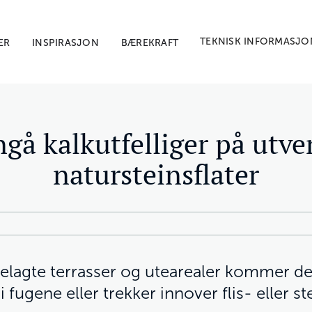
TEKNISK INFORMASJO
ER
INSPIRASJON
BÆREKRAFT
å kalkutfelliger på utven
natursteinsflater
belagte terrasser og utearealer kommer det
 fugene eller trekker innover flis- eller s