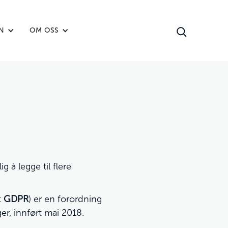
N
OM OSS
 å legge til flere
t
GDPR
) er en forordning
r, innført mai 2018.