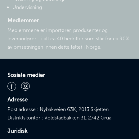
Undervisning
Medlemmer
Medlemmene er importører, produsenter og
leverandører - i alt ca 40 bedrifter som står for ca 90%
av omsetningen innen dette feltet i Norge.
Sosiale medier
Adresse
Post adresse : Nybakveien 63K, 2013 Skjetten
Distriktskontor : Voldstadbakken 31, 2742 Grua.
Juridisk