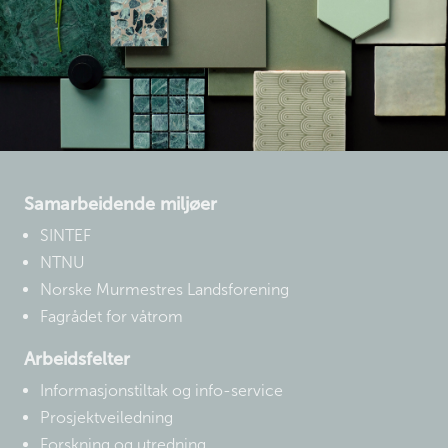
Samarbeidende miljøer
SINTEF
NTNU
Norske Murmestres Landsforening
Fagrådet for våtrom
Arbeidsfelter
Informasjonstiltak og info-service
Prosjektveiledning
Forskning og utredning