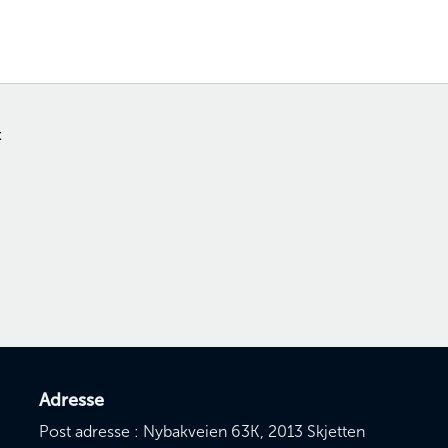
t
Adresse
Post adresse : Nybakveien 63K, 2013 Skjetten