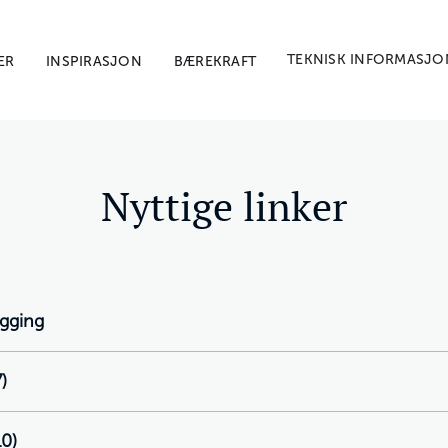
TEKNISK INFORMASJO
ER
INSPIRASJON
BÆREKRAFT
Nyttige linker
egging
)
10)